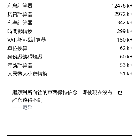
利息計算器
12476 k+
房貸計算器
2972 k+
利率計算器
342 k+
時間戳轉換
299 k+
VAT增值稅計算器
150 k+
單位換算
62 k+
身份證號碼驗證
60 k+
年薪計算器
53 k+
人民幣大小寫轉換
51 k+
繼續對所向往的東西保持信念，即使現在沒有，也
許永遠得不到。
——尼采