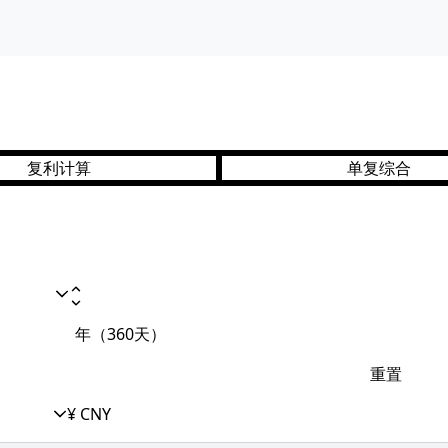
复利计算
单复综合
年（360天）
重置
¥ CNY