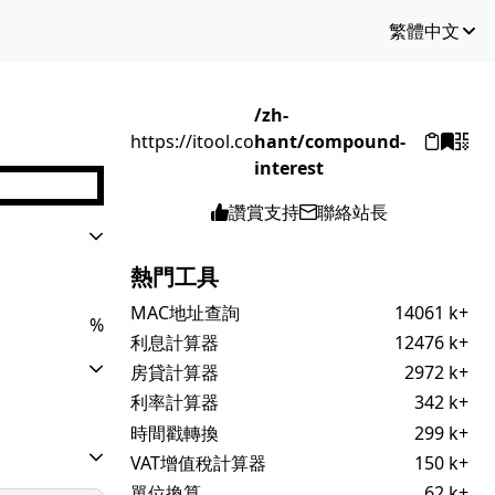
繁體中文
/zh-
https://itool.co
hant/compound-
interest
讚賞支持
聯絡站長
熱門工具
MAC地址查詢
14061 k+
%
利息計算器
12476 k+
房貸計算器
2972 k+
利率計算器
342 k+
時間戳轉換
299 k+
VAT增值稅計算器
150 k+
單位換算
62 k+