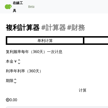
在線工
Beta
具
複利計算器
#計算器
#財務
单利计算
复利频率
每年（360天）一次计息
本金
￥
利率
年利率（360天）
期限
计算
0.00