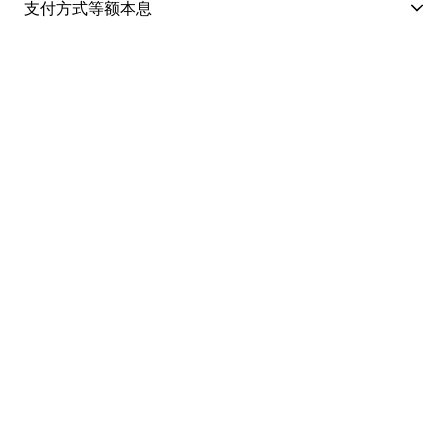
支付方式
等额本息