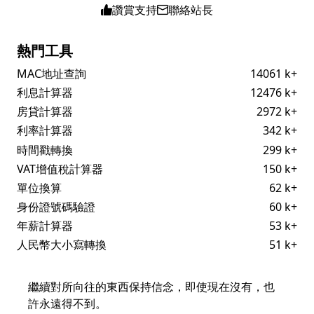
讚賞支持
聯絡站長
熱門工具
MAC地址查詢
14061 k+
利息計算器
12476 k+
房貸計算器
2972 k+
利率計算器
342 k+
時間戳轉換
299 k+
VAT增值稅計算器
150 k+
單位換算
62 k+
身份證號碼驗證
60 k+
年薪計算器
53 k+
人民幣大小寫轉換
51 k+
繼續對所向往的東西保持信念，即使現在沒有，也
許永遠得不到。