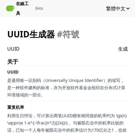
在線工
繁體中文
Beta
具
UUID生成器
#符號
UUID
生成
关于
UUID
是通用唯一识别码（Universally Unique Identifier）的缩写，
是一种软件建构的标准，亦为开放软件基金会组织在分布式计算
环境领域的一部分。
重复机率
利用生日悖论，可计算出两笔UUID拥有相同值的机率约为 \(p(n)
\approx 1-e^{-\frac{n^2}{2x}}\) 。与被陨石击中的机率比较的
话，已知一个人每年被陨石击中的机率估计为170亿分之1，也就