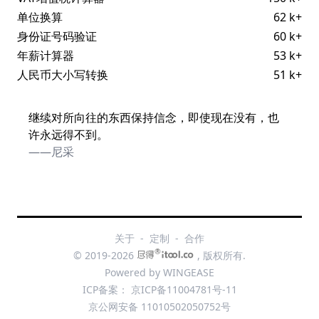
单位换算
62 k+
身份证号码验证
60 k+
年薪计算器
53 k+
人民币大小写转换
51 k+
继续对所向往的东西保持信念，即使现在没有，也
许永远得不到。
——尼采
关于
-
定制
-
合作
®
© 2019-2026
, 版权所有.
Powered by
WINGEASE
ICP备案：
京ICP备11004781号-11
京公网安备 11010502050752号