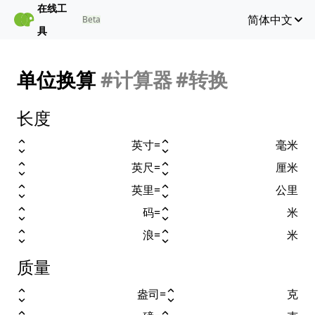
在线工
简体中文
Beta
具
单位换算
#计算器
#转换
长度
英寸
=
毫米
英尺
=
厘米
英里
=
公里
码
=
米
浪
=
米
质量
盎司
=
克