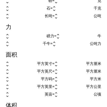
磅
=
克
石
=
千克
长吨
=
公吨
力
磅力
=
牛
千牛
=
公吨力
面积
平方英寸
=
平方厘米
平方英尺
=
平方厘米
平方码
=
平方米
平方英里
=
平方公里
英亩
=
公顷
体积