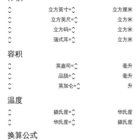
立方英寸
=
立方厘米
立方英尺
=
立方米
立方码
=
立方米
蒲式耳
=
立方米
容积
英盎司
=
毫升
品脱
=
毫升
英加仑
=
升
温度
摄氏度
=
华氏度
华氏度
=
摄氏度
换算公式