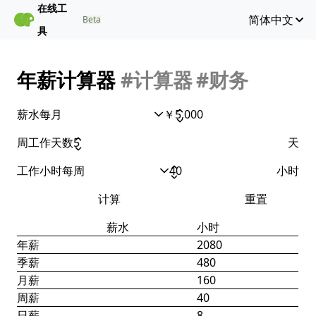
在线工
简体中文
Beta
具
年薪计算器
#计算器
#财务
薪水
每月
￥
周工作天数
天
工作小时
每周
小时
计算
重置
薪水
小时
年薪
2080
季薪
480
月薪
160
周薪
40
日薪
8