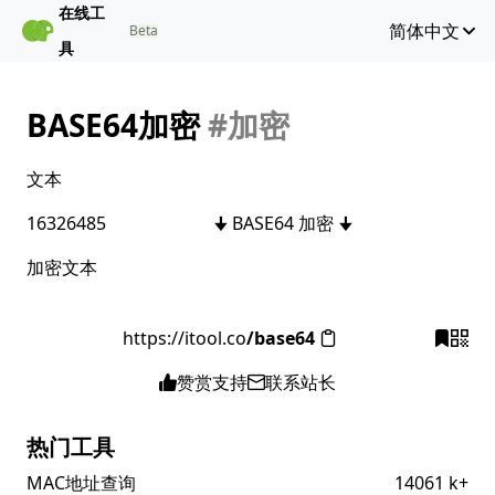
在线工
简体中文
Beta
具
BASE64加密
#加密
文本
16
32
64
85
🠋 BASE64 加密 🠋
加密文本
https://itool.co
/base64
赞赏支持
联系站长
热门工具
MAC地址查询
14061 k+