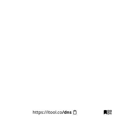
https://itool.co
/dns